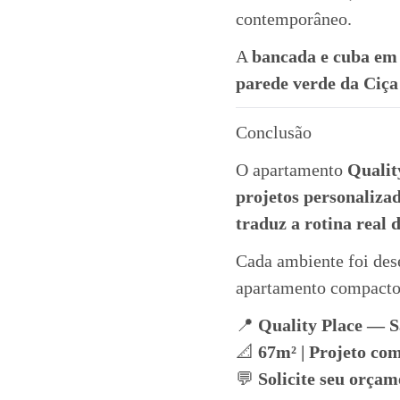
contemporâneo.
A
bancada e cuba em 
parede verde da Ciça
Conclusão
O apartamento
Qualit
projetos personalizad
traduz a rotina real 
Cada ambiente foi des
apartamento compacto
📍
Quality Place — S
📐
67m² | Projeto co
💬
Solicite seu orça