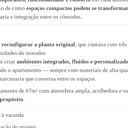
lo de como
espaços compactos podem se transforma
aria e integração entre os cômodos.
i
reconfigurar a planta original
, que contava com três
ssidades do morador.
i criar
ambientes integrados, fluidos e personalizad
todo o apartamento — sempre com materiais de alta qua
arcenaria que conversa entre os espaços.
tamento de 67m² com atmosfera ampla, acolhedora e so
 propósito
.
a à varanda
ação do projeto.