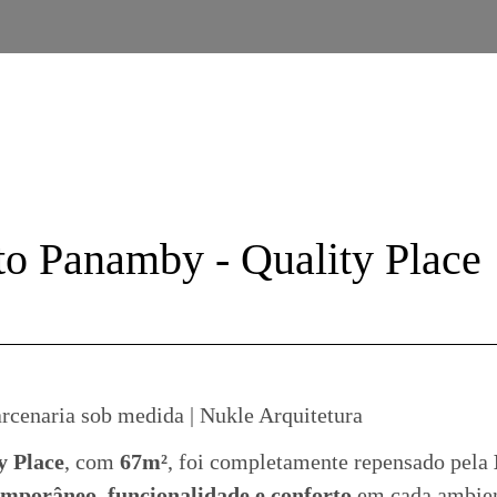
o Panamby - Quality Place
rcenaria sob medida | Nukle Arquitetura
y Place
, com
67m²
, foi completamente repensado pela
emporâneo, funcionalidade e conforto
em cada ambien