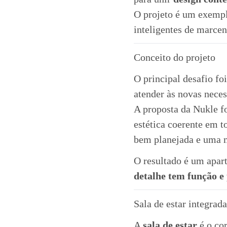
O projeto é um exemp
inteligentes de marcen
Conceito do projeto
O principal desafio fo
atender às novas nece
A proposta da Nukle fo
estética coerente em 
bem planejada e uma m
O resultado é um apar
detalhe tem função e
Sala de estar integrad
A
sala de estar
é o cor