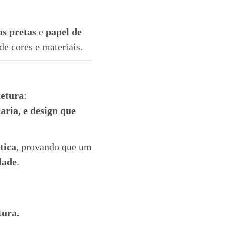
as pretas
e
papel de
de cores e materiais.
tetura
:
aria, e design que
tica
, provando que um
dade
.
tura.