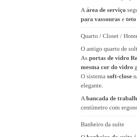
A
área de serviço
segu
para vassouras
e
tet
Quarto / Closet / Hom
O antigo quarto de so
As
portas de vidro R
mesma cor do vidro
g
O sistema
soft-close
n
elegante.
A
bancada de trabal
centímetro com ergono
Banheiro da suíte