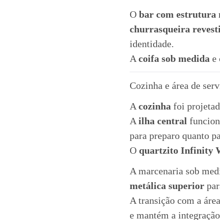
O
bar com estrutura 
churrasqueira revest
identidade.
A
coifa sob medida
e 
Cozinha e área de serv
A
cozinha
foi projetad
A
ilha central
funciona
para preparo quanto pa
O
quartzito Infinity
A marcenaria sob med
metálica superior
par
A transição com a área
e mantém a integração