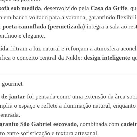
sofá sob medida
, desenvolvido pela
Casa da Grife
, q
a em banco voltado para a varanda, garantindo flexibil
m
porta camuflada (permetizada)
integra a sala ao re
ntínuo e elegante.
dida
filtram a luz natural e reforçam a atmosfera aconc
fica o conceito central da Nukle:
design inteligente 
o gourmet
 de jantar
foi pensada como uma extensão da área soci
plia o espaço e reflete a iluminação natural, enquanto
 entrada.
granito São Gabriel escovado
, combinada com
cadeir
ito entre sofisticação e textura artesanal.