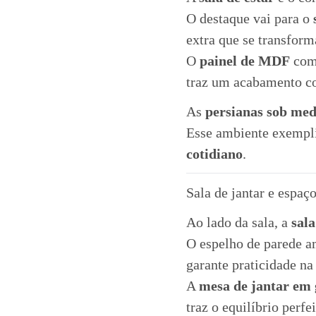
O destaque vai para o
extra que se transform
O
painel de MDF
co
traz um acabamento co
As
persianas sob me
Esse ambiente exempli
cotidiano
.
Sala de jantar e espaç
Ao lado da sala, a
sala
O espelho de parede am
garante praticidade na
A
mesa de jantar em 
traz o equilíbrio perfe