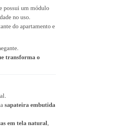
ue possui um módulo
idade no uso.
stante do apartamento e
hegante.
que transforma o
al.
 a
sapateira embutida
as em tela natural
,