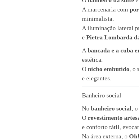
O
banheiro da suíte
é
A marcenaria com
por
minimalista.
A iluminação lateral p
e
Pietra Lombarda da
A
bancada e a cuba e
estética.
O
nicho embutido
, o
e elegantes.
Banheiro social
No
banheiro social
, o
O
revestimento artes
e conforto tátil, evoca
Na área externa, o
Oh!