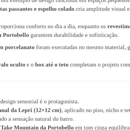
 um exemplo de design funcional em espaços pequenos
tas passantes e espelho colado
cria amplitude visual 
roporciona conforto no dia a dia, enquanto os
revestim
 Portobello
garantem durabilidade e sofisticação.
m porcelanato
foram executadas no mesmo material, g
ralo oculto
e o
box até o teto
completam o projeto com 
 design sensorial é o protagonista.
anal da Lepri (12×12 cm)
, aplicado no piso, nicho e te
ndo a sensação natural do barro.
Take Mountain da Portobello
em tom cinza equilibra 